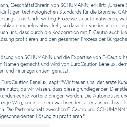
mann, Geschäftsführerin von SCHUMANN, erklärt: „Unsere
ukünftigen technologischen Standards für die Branche. CA
rtungs- und Underwriting-Prozesse zu automatisieren, wäh
sabläufe mühelos abwickelt, so dass die Kunden in der Lage
euen uns, dass durch die Kooperation mit E-Cautio auch kle
ösung profitieren und den gesamten Prozess der Bürgscha
 Lösung von SCHUMANN und die Expertise von E-Cautio hat 
inen Namen gemacht und wird von EuroCaution Benelux, de
en und Finanzgarantien, genutzt.
EuroCaution Benelux, sagt: "Wir freuen uns, der erste Kun
e nutzt, da wir wissen, dass diese grundlegenden Dienstl
unden echte Vorteile bringen werden. Die Automatisierun
einzige Weg, um in diesem wachsenden, aber anspruchsvoll
ben. Die Partnerschaft zwischen E-Cautio und SCHUMANN 
geschneiderten Lösung zu profitieren."