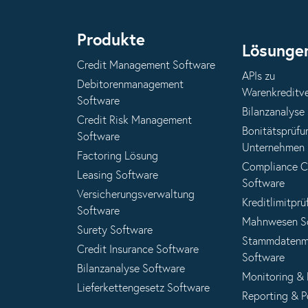
Produkte
Lösunge
Credit Management Software
APIs zu
Debitorenmanagement
Warenkreditv
Software
Bilanzanalyse
Credit Risk Management
Bonitätsprüfu
Software
Unternehmen
Factoring Lösung
Compliance 
Leasing Software
Software
Versicherungsverwaltung
Kreditlimitprü
Software
Mahnwesen S
Surety Software
Stammdatenm
Credit Insurance Software
Software
Bilanzanalyse Software
Monitoring &
Lieferkettengesetz Software
Reporting & P