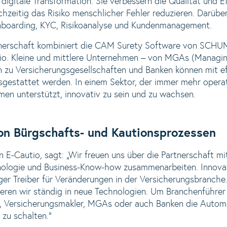
digitale Transformation. Sie verbessern die Qualität und Ef
chzeitig das Risiko menschlicher Fehler reduzieren. Darübe
nboarding, KYC, Risikoanalyse und Kundenmanagement.
rtnerschaft kombiniert die CAM Surety Software von SCH
io. Kleine und mittlere Unternehmen – von MGAs (Managin
n zu Versicherungsgesellschaften und Banken können mit e
estattet werden. In einem Sektor, der immer mehr operati
en unterstützt, innovativ zu sein und zu wachsen.
on Bürgschafts- und Kautionsprozessen
n E-Cautio, sagt: „Wir freuen uns über die Partnerschaft
hnologie und Business-Know-how zusammenarbeiten. Innova
iger Treiber für Veränderungen in der Versicherungsbranche
ieren wir ständig in neue Technologien. Um Branchenführer 
 Versicherungsmakler, MGAs oder auch Banken die Automat
 zu schalten.“