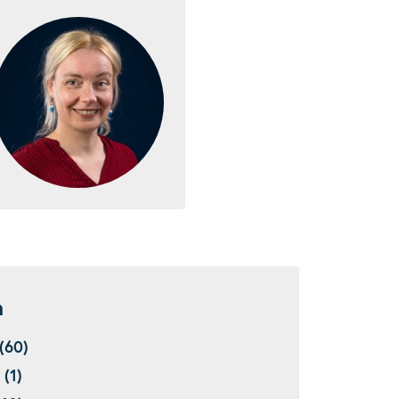
n
(60)
(1)