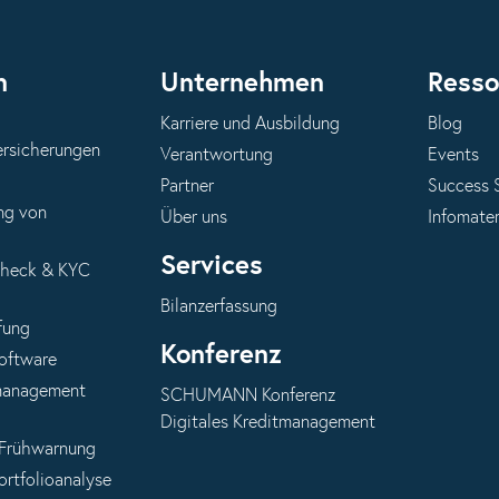
n
Unternehmen
Resso
Karriere und Ausbildung
Blog
ersicherungen
Verantwortung
Events
Partner
Success 
ng von
Über uns
Infomater
Services
Check & KYC
Bilanzerfassung
fung
Konferenz
oftware
anagement
SCHUMANN Konferenz
Digitales Kreditmanagement
 Frühwarnung
ortfolioanalyse