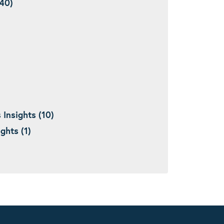
40)
nsights (10)
hts (1)