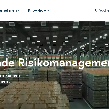
ernehmen
Know-how
Such
nde Risikomanageme
gen können
ement