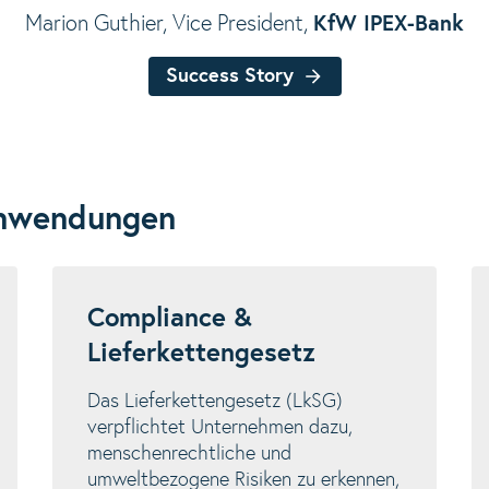
Marion Guthier, Vice President
,
KfW IPEX-Bank
Success Story
Marion Guthier, Vice President
,
abcfinance
Success Story
Anwendungen
Compliance &
Lieferkettengesetz
Das Lieferkettengesetz (LkSG)
verpflichtet Unternehmen dazu,
menschenrechtliche und
umweltbezogene Risiken zu erkennen,