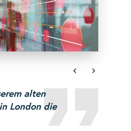
serem alten
in London die
snetBW