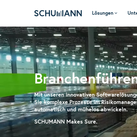
Lösungen
Unt
SCHUMANN
Branchenführe
Mit unseren innovativen Softwarelösun
Sie komplexe Prozesse im Risikomanag
automatisch und mühelos abwickeln.
SCHUMANN Makes Sure.