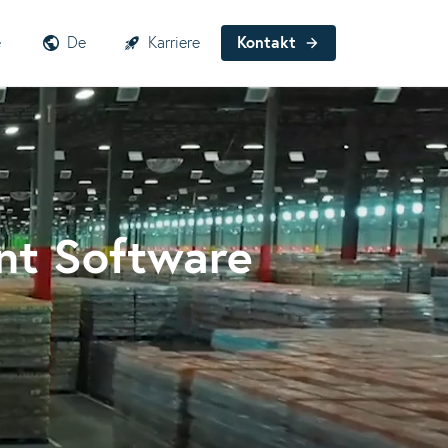
e
De
Karriere
Kontakt
nt Software