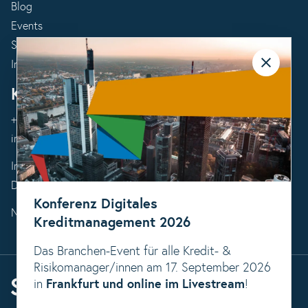
Blog
Events
Success Stories
Infomaterialien
Kontakt
+49 (0) 551383150
info@prof-schumann.de
Impressum
Datenschutzerklärung
Konferenz Digitales
Newsletter abonnieren
Kreditmanagement 2026
Das Branchen-Event für alle Kredit- &
Risikomanager/innen am 17. September 2026
in
Frankfurt und online im Livestream
!