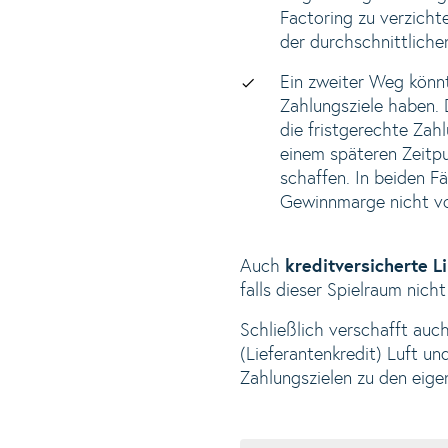
Factoring zu verzicht
der durchschnittlich
Ein zweiter Weg könnt
Zahlungsziele haben.
die fristgerechte Zah
einem späteren Zeitpu
schaffen. In beiden F
Gewinnmarge nicht vol
Auch
kreditversicherte L
falls dieser Spielraum nic
Schließlich verschafft auc
(Lieferantenkredit) Luft u
Zahlungszielen zu den eigen