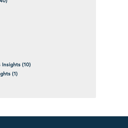
40)
nsights (10)
hts (1)