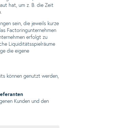
ut hat, um z. B. die Zeit
.
gen sein, die jeweils kurze
 das Factoringunternehmen
unternehmen erfolgt zu
che Liquiditätsspielräume
äge die eigene
its können genutzt werden,
ieferanten
 eigenen Kunden und den