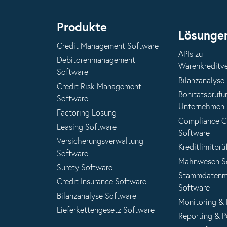
Produkte
Lösunge
Credit Management Software
APIs zu
Debitorenmanagement
Warenkreditv
Software
Bilanzanalyse
Credit Risk Management
Bonitätsprüfu
Software
Unternehmen
Factoring Lösung
Compliance 
Leasing Software
Software
Versicherungsverwaltung
Kreditlimitprü
Software
Mahnwesen S
Surety Software
Stammdatenm
Credit Insurance Software
Software
Bilanzanalyse Software
Monitoring &
Lieferkettengesetz Software
Reporting & P