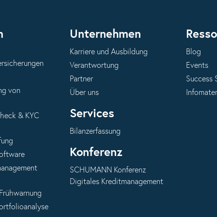
n
Unternehmen
Resso
Karriere und Ausbildung
Blog
ersicherungen
Verantwortung
Events
Partner
Success 
ng von
Über uns
Infomater
Services
Check & KYC
Bilanzerfassung
fung
Konferenz
oftware
anagement
SCHUMANN Konferenz
Digitales Kreditmanagement
 Frühwarnung
ortfolioanalyse