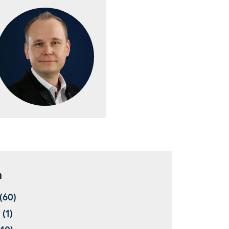
n
(60)
(1)