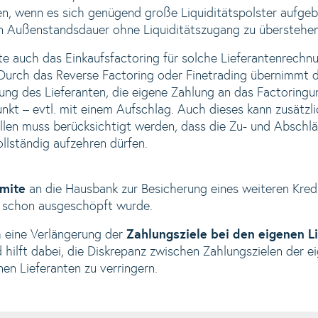
en, wenn es sich genügend große Liquiditätspolster aufgeba
en Außenstandsdauer ohne Liquiditätszugang zu überstehen
e auch das Einkaufsfactoring für solche Lieferantenrechnun
 Durch das Reverse Factoring oder Finetrading übernimmt
lung des Lieferanten, die eigene Zahlung an das Factoring
nkt – evtl. mit einem Aufschlag. Auch dieses kann zusätzli
ällen muss berücksichtigt werden, dass die Zu- und Abschl
lständig aufzehren dürfen.
imite
an die Hausbank zur Besicherung eines weiteren Kred
ht schon ausgeschöpft wurde.
h eine Verlängerung der
Zahlungsziele bei den eigenen L
nd hilft dabei, die Diskrepanz zwischen Zahlungszielen der
en Lieferanten zu verringern.