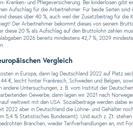
en- Kranken- und Pflegeversicherung. Bei kinderlosen gibt e
en Aufschlag für die Arbeitnehmer. Für beide Seiten sind d
ind dieses über 40 %, auch weil der Zusatzbeitrag für die
% liegt! Der Arbeitnehmer bekommt dieses von seinem Brut
r diese 20 % als Aufschlag auf den Bruttolohn zahlen mus
alabgaben 2026 bereits mindestens 42,7 %, 2029 mindest
n.
europäischen Vergleich
kosten in Europa, dann lag Deutschland 2022 auf Platz sec
i 44 €, leicht hinter Frankreich, Schweden und Belgien, so
 andere Untersuchungen, z. B. vom Institut der Deutschen
rarbeitenden Gewerbe, dann lagen wir 2021 nach Norwege
chauf weltweit mit den USA. Sozialbeiträge werden dabei e
seit 2022 aber in Deutschland die Löhne- und Gehälter noc
 5,4 % Statistisches Bundesamt). Und auch z. Zt. stehen j
bedrohten Branchen, wieder Tarifverhandlungen an, mit Fo