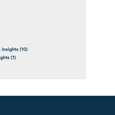
nsights (10)
hts (1)