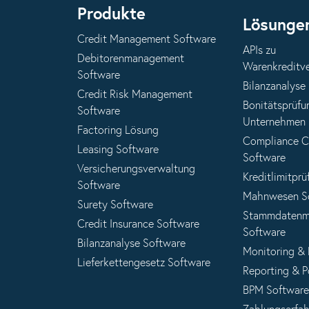
Produkte
Lösunge
Credit Management Software
APIs zu
Debitorenmanagement
Warenkreditv
Software
Bilanzanalyse
Credit Risk Management
Bonitätsprüfu
Software
Unternehmen
Factoring Lösung
Compliance 
Leasing Software
Software
Versicherungsverwaltung
Kreditlimitprü
Software
Mahnwesen S
Surety Software
Stammdatenm
Credit Insurance Software
Software
Bilanzanalyse Software
Monitoring &
Lieferkettengesetz Software
Reporting & P
BPM Software