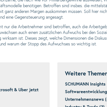
onzerne, die nach wie vor Milliardengewinne ausweisen, vie
äftsmodelle benötigen. Betroffen sind insbes. die mittels
e mit ganz anderen Margen auskommen müssen. Soll hier nich
 und eine Gegensteuerung angesagt.
cht nur die Arbeitnehmer sind betroffen, auch die Arbeitgeb
zuwächsen auch einen zusätzlichen Aufwuchs bei den Sozi
g wirksam ist. Dieses zeigt, welche Dimensionen die Diskus
und warum der Stopp des Aufwuchses so wichtig ist.
Weitere Theme
SCHUMANN Insights 
crosoft & Uber jetzt
Softwareentwicklung 
Unternehmensnews (