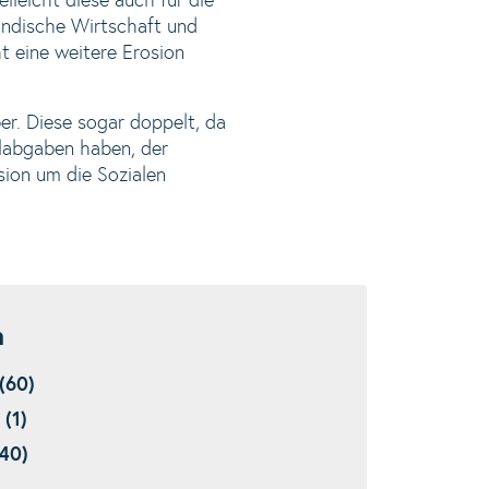
lleicht diese auch für die
tändische Wirtschaft und
t eine weitere Erosion
er. Diese sogar doppelt, da
alabgaben haben, der
sion um die Sozialen
n
(60)
(1)
40)