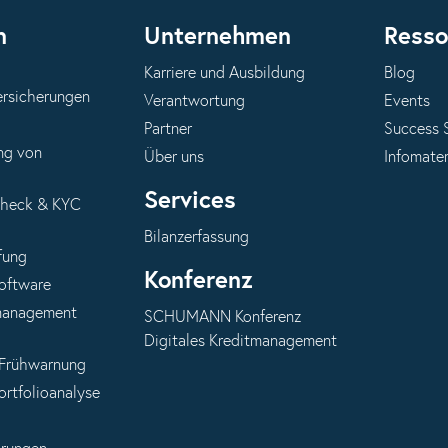
n
Unternehmen
Resso
Karriere und Ausbildung
Blog
ersicherungen
Verantwortung
Events
Partner
Success 
ng von
Über uns
Infomater
Services
Check & KYC
Bilanzerfassung
fung
Konferenz
oftware
anagement
SCHUMANN Konferenz
Digitales Kreditmanagement
 Frühwarnung
ortfolioanalyse